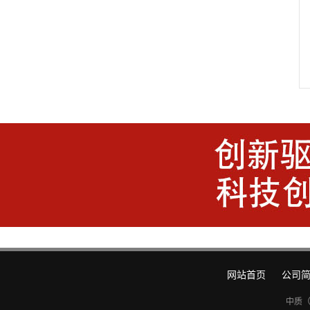
网站首页
公司
中质（北