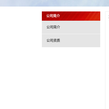
公司简介
公司简介
公司资质