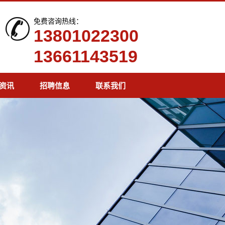
免费咨询热线：
13801022300
13661143519
资讯
招聘信息
联系我们