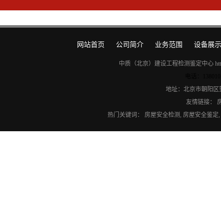
网站首页
公司简介
业务范围
设备展
中质（北京）建设工程检测鉴定中心 http://
电话：138010
地址：北京市朝阳区望
友情链接：
热门关键词：
房屋安全检测,
房屋安全鉴定,