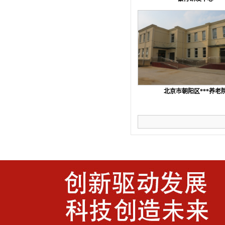
北京市朝阳区***养老