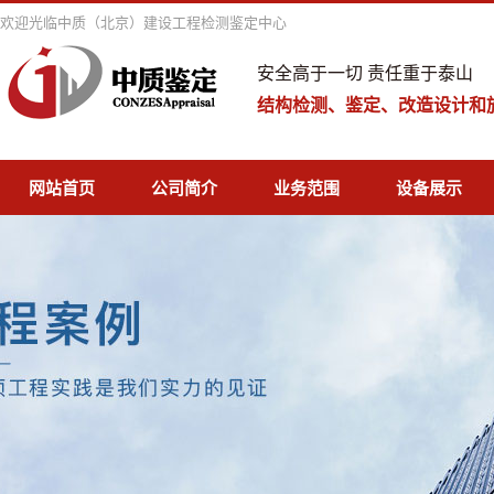
欢迎光临中质（北京）建设工程检测鉴定中心
安全高于一切 责任重于泰山
结构检测、鉴定、改造设计和
网站首页
公司简介
业务范围
设备展示