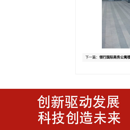
下一篇：
领行国际商务公寓