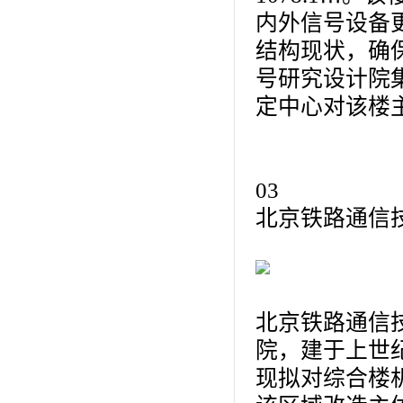
内外信号设备
结构现状，确
号研究设计院
定中心对该楼
03
北京铁路通信
北京铁路通信
院，建于上世
现拟对综合楼