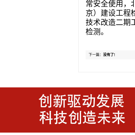
常安全使用，
京）建设工程
技术改造二期
检测。
下一篇：
没有了!