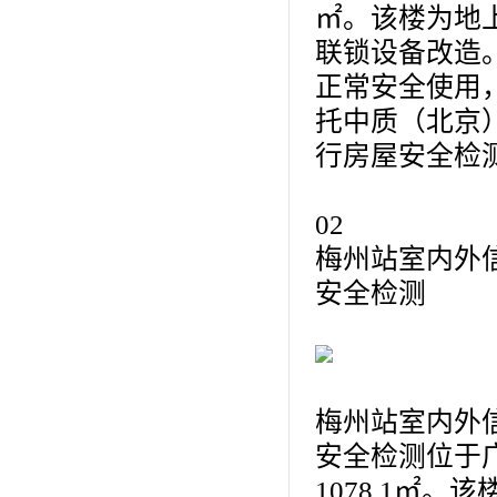
㎡。该楼为地
联锁设备改造
正常安全使用
托中质（北京
行房屋安全检
02
梅州站室内外
安全检测
梅州站室内外
安全检测位于广
1078.1㎡